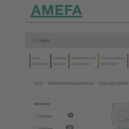
Login
Amb.
Injektion
Naturheilkunde
Schutzkleidung
Operieren
Infusion
Akupunktur
OP-Bedarf
Home
Notfallprogramm / Arzttaschen
Erste-Hilfe / Notfall
Hersteller
1
Holthaus
12
Söhngen