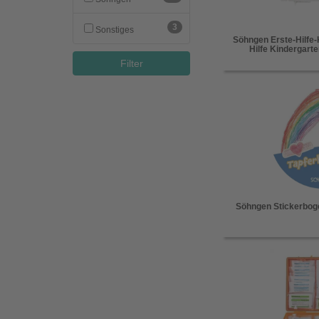
3
Sonstiges
Söhngen Erste-Hilfe
Hilfe Kindergart
Filter
Söhngen Stickerboge