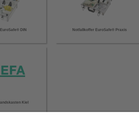
r EuroSafe® DIN
Notfallkoffer EuroSafe® Praxis
andskasten Kiel
Aktuelles
Downloads