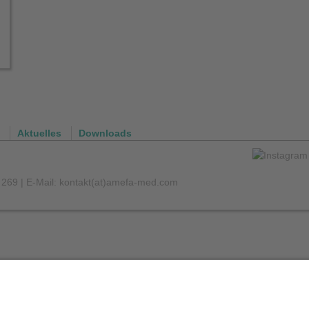
Aktuelles
Downloads
2 269 | E-Mail: kontakt(at)amefa-med.com