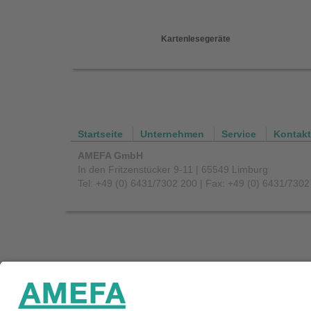
Kartenlesegeräte
Startseite
Unternehmen
Service
Kontakt
AMEFA GmbH
In den Fritzenstücker 9-11 | 65549 Limburg
Tel: +49 (0) 6431/7302 200 | Fax: +49 (0) 6431/730