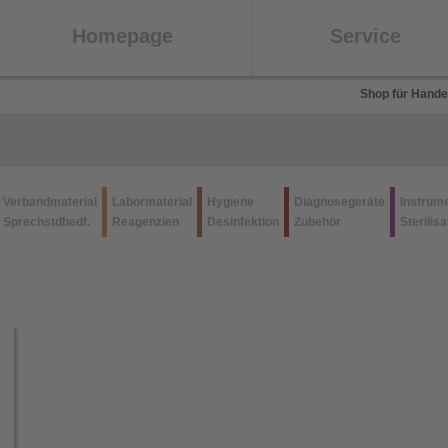
Homepage
Service
Shop für Hande
Verbandmaterial
Labormaterial
Hygiene
Diagnosegeräte
Instrum
Sprechstdbedf.
Reagenzien
Desinfektion
Zubehör
Sterilisa