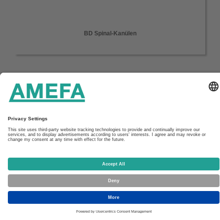
BD Spinal-Kanülen
Startseite
Unternehmen
Service
Kontakt
Aktuelles
Downloads
Impressum & Datenschutz
AGB
AMEFA GmbH
In den Fritzenstücker 9-11
65549 Limburg
Tel: +49 (0) 6431/7302 200
Fax: +49 (0) 6431/7302 269
E-Mail: kontakt(at)amefa-med.com