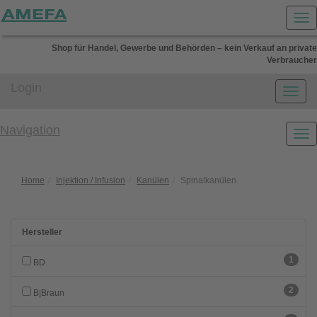
Shop für Handel, Gewerbe und Behörden – kein Verkauf an private
Verbraucher
Login
Navigation
Home
Injektion / Infusion
Kanülen
Spinalkanülen
Hersteller
1
BD
2
B|Braun