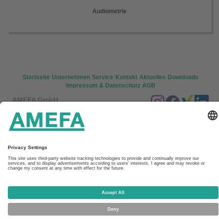
Audiometrie
Startseite
Unternehmen
Service
Kontakt
Aktuelles
Downloads
Impressum & Datenschutz
AGB
AMEFA GmbH
In den Fritzenstücker 9-11
65549 Limburg
Tel: +49 (0) 6431/7302 200
Fax: +49 (0) 6431/7302 269
E-Mail: kontakt(at)amefa-med.com