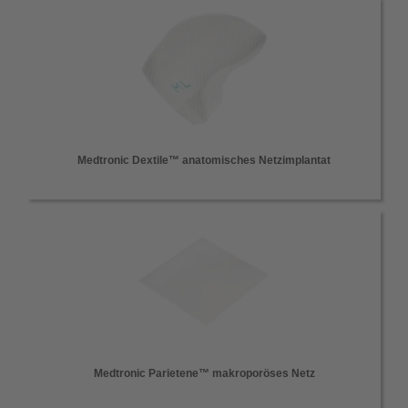
Medtronic Dextile™ anatomisches Netzimplantat
Medtronic Parietene™ makroporöses Netz