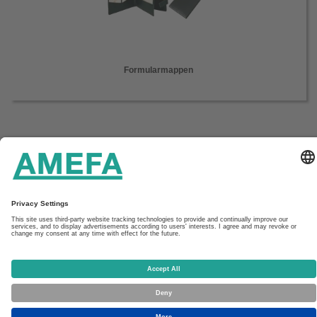
Formularmappen
Startseite
Unternehmen
Service
Kontakt
Aktuelles
Downloads
Impressum & Datenschutz
AGB
AMEFA GmbH
In den Fritzenstücker 9-11
65549 Limburg
Tel: +49 (0) 6431/7302 200
Fax: +49 (0) 6431/7302 269
E-Mail: kontakt(at)amefa-med.com