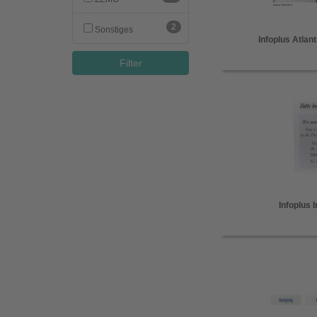
2
Sonstiges
Infoplus Atla
Filter
Infoplus 