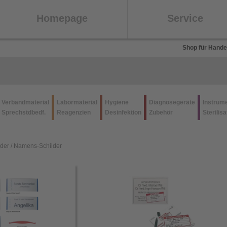
Homepage
Service
Shop für Hande
Verbandmaterial
Labormaterial
Hygiene
Diagnosegeräte
Instrum
Sprechstdbedf.
Reagenzien
Desinfektion
Zubehör
Sterilisa
lder / Namens-Schilder