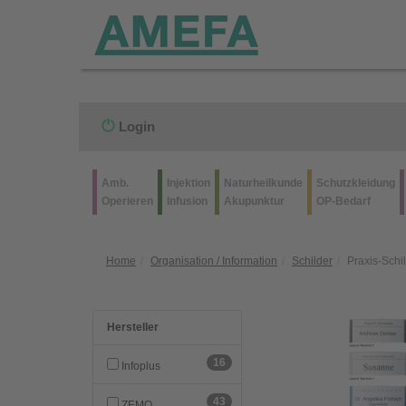
Login
Amb.
Injektion
Naturheilkunde
Schutzkleidung
Operieren
Infusion
Akupunktur
OP-Bedarf
Home
Organisation / Information
Schilder
Praxis-Schi
Hersteller
16
Infoplus
43
ZEMO