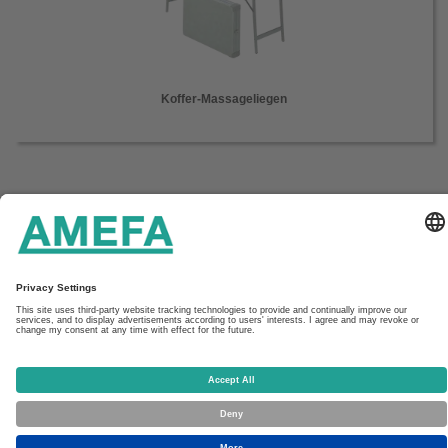
Koffer-Massageliegen
Startseite
Unternehmen
Service
Kontakt
Aktuelles
Downloads
Impressum & Datenschutz
AGB
AMEFA GmbH
In den Fritzenstücker 9-11
65549 Limburg
Tel: +49 (0) 6431/7302 200
Fax: +49 (0) 6431/7302 269
E-Mail: kontakt(at)amefa-med.com