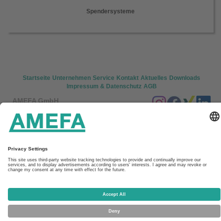
Spendersysteme
Startseite
Unternehmen
Service
Kontakt
Aktuelles
Downloads
Impressum & Datenschutz
AGB
AMEFA GmbH
In den Fritzenstücker 9-11
65549 Limburg
Tel: +49 (0) 6431/7302 200
Fax: +49 (0) 6431/7302 269
E-Mail: kontakt(at)amefa-med.com