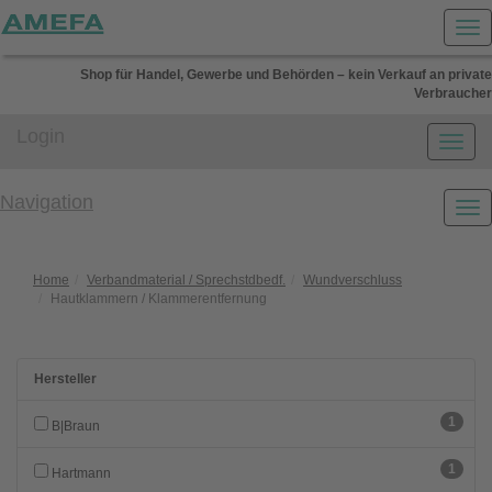
Shop für Handel, Gewerbe und Behörden – kein Verkauf an private
Verbraucher
Login
Navigation
Home
Verbandmaterial / Sprechstdbedf.
Wundverschluss
Hautklammern / Klammerentfernung
Hersteller
1
B|Braun
1
Hartmann