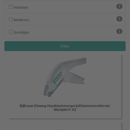
1
medimex
1
Medtronic
1
Sonstiges
Filter
B|Braun Einweg-Hautklammergerät/Klammerentferner
Manipler® AZ