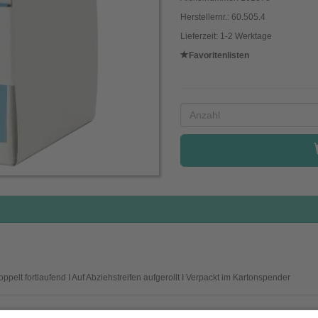
Herstellernr.: 60.505.4
Lieferzeit: 1-2 Werktage
Favoritenlisten
elt fortlaufend I Auf Abziehstreifen aufgerollt I Verpackt im Kartonspender