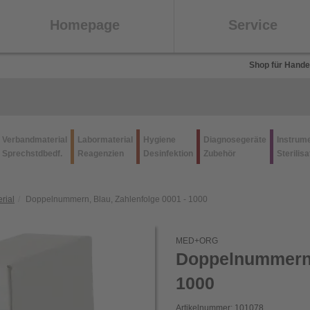
Homepage
Service
Shop für Hande
Verbandmaterial
Labormaterial
Hygiene
Diagnosegeräte
Instrum
Sprechstdbedf.
Reagenzien
Desinfektion
Zubehör
Sterilisa
rial
Doppelnummern, Blau, Zahlenfolge 0001 - 1000
MED+ORG
Doppelnummern, 
1000
Artikelnummer: 101078