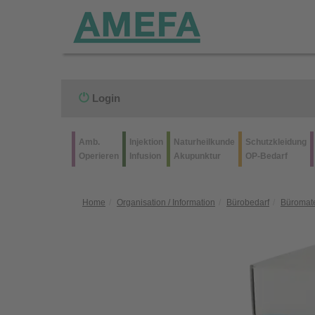
Login
Amb.
Injektion
Naturheilkunde
Schutzkleidung
Operieren
Infusion
Akupunktur
OP-Bedarf
Home
Organisation / Information
Bürobedarf
Büromate