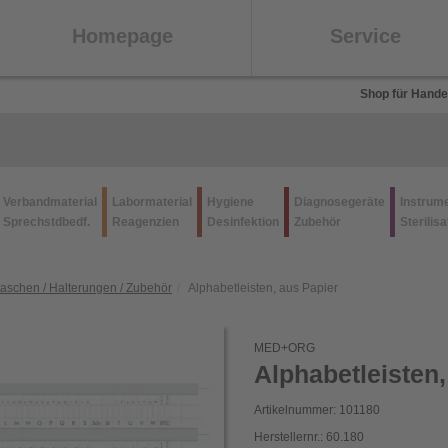
Homepage
Service
Shop für Hande
Verbandmaterial
Labormaterial
Hygiene
Diagnosegeräte
Instrum
Sprechstdbedf.
Reagenzien
Desinfektion
Zubehör
Sterilisa
taschen / Halterungen / Zubehör
Alphabetleisten, aus Papier
MED+ORG
Alphabetleisten,
Artikelnummer: 101180
Herstellernr.: 60.180