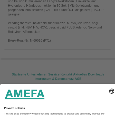
und frei von kumulierenden Langzeitwirkstoffen | Einwirkzeiten:
Hygienische Händedesinfektion in 30 Sek. | Mit rückfettenden und
pflegenden Inhaltsstoffen | VAH-, IHO- und ÖGHMP-gelistet | HACCP-
geeignet
Wirkungsbereich: bakterizid, tuberkulozid, MRSA, levurozid, begr.
viruzid (inkl. HBV, HIV, HCV), begr. viruzid PLUS, Adeno-, Noro- und
Rotaviren, Affenpocken
BAuA-Reg.-Nr.: N-69016 (PT1)
Startseite
Unternehmen
Service
Kontakt
Aktuelles
Downloads
Impressum & Datenschutz
AGB
AMEFA GmbH
In den Fritzenstücker 9-11
65549 Limburg
Tel: +49 (0) 6431/7302 200
Fax: +49 (0) 6431/7302 269