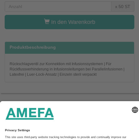
x 50 ST
In den Warenkorb
Produktbeschreibung
Rückschlagventil zur Konnektion mit Infusionssystemen | Für
Rückflussverhinderung in Infusionsleitungen bei Parallelinfusionen |
Latexfrei | Luer-Lock-Ansatz | Einzeln steril verpackt
Startseite
Unternehmen
Service
Kontakt
Aktuelles
Downloads
Impressum & Datenschutz
AGB
AMEFA GmbH
In den Fritzenstücker 9-11