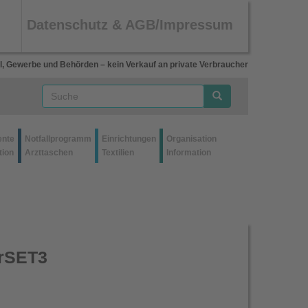
Datenschutz & AGB/Impressum
l, Gewerbe und Behörden – kein Verkauf an private Verbraucher
ente
Notfallprogramm
Einrichtungen
Organisation
tion
Arzttaschen
Textilien
Information
rSET3