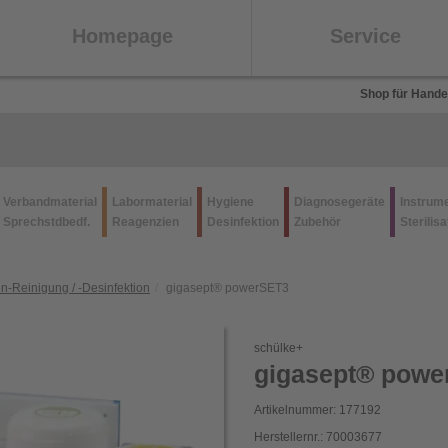
Homepage
Service
Shop für Hande
Verbandmaterial
Labormaterial
Hygiene
Diagnosegeräte
Instrum
Sprechstdbedf.
Reagenzien
Desinfektion
Zubehör
Sterilisa
n-Reinigung / -Desinfektion
gigasept® powerSET3
schülke+
gigasept® powe
Artikelnummer: 177192
Herstellernr.: 70003677