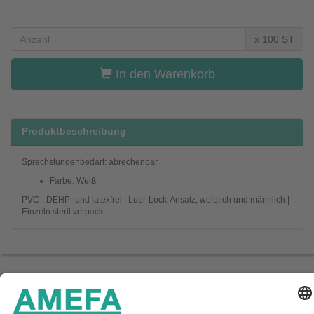
x 100 ST
In den Warenkorb
Produktbeschreibung
Sprechstundenbedarf: abrechenbar
Farbe: Weiß
PVC-, DEHP- und latexfrei | Luer-Lock-Ansatz, weiblich und männlich |
Einzeln steril verpackt
Startseite
Unternehmen
Service
Kontakt
Aktuelles
Downloads
Impressum & Datenschutz
AGB