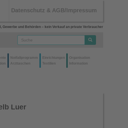
Datenschutz & AGB/Impressum
l, Gewerbe und Behörden – kein Verkauf an private Verbraucher
ente
Notfallprogramm
Einrichtungen
Organisation
tion
Arzttaschen
Textilien
Information
elb Luer