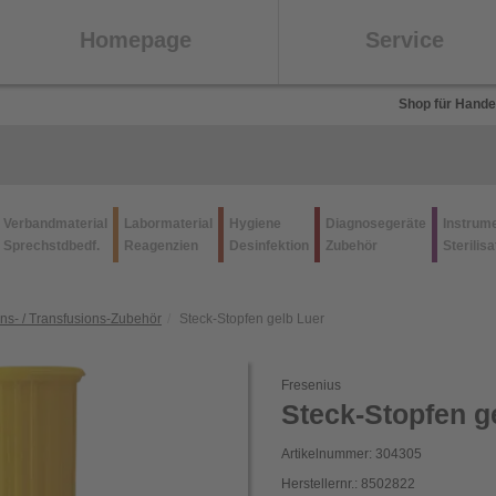
Homepage
Service
Shop für Hande
Verbandmaterial
Labormaterial
Hygiene
Diagnosegeräte
Instrum
Sprechstdbedf.
Reagenzien
Desinfektion
Zubehör
Sterilisa
ons- / Transfusions-Zubehör
Steck-Stopfen gelb Luer
Fresenius
Steck-Stopfen g
Artikelnummer: 304305
Herstellernr.: 8502822