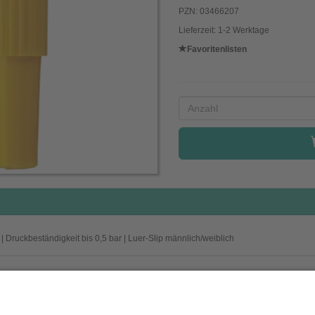
PZN: 03466207
Lieferzeit: 1-2 Werktage
Favoritenlisten
| Druckbeständigkeit bis 0,5 bar | Luer-Slip männlich/weiblich