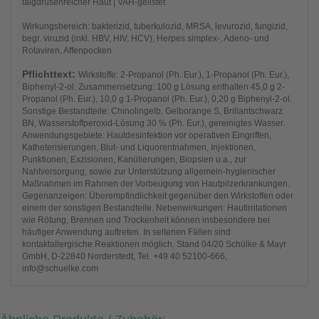
talgdrüsenreicher Haut | VAH-gelistet
Wirkungsbereich: bakterizid, tuberkulozid, MRSA, levurozid, fungizid,
begr. viruzid (inkl. HBV, HIV, HCV), Herpes simplex-, Adeno- und
Rotaviren, Affenpocken
Pflichttext:
Wirkstoffe: 2-Propanol (Ph. Eur.), 1-Propanol (Ph. Eur.),
Biphenyl-2-ol. Zusammensetzung: 100 g Lösung enthalten 45,0 g 2-
Propanol (Ph. Eur.), 10,0 g 1-Propanol (Ph. Eur.), 0,20 g Biphenyl-2-ol.
Sonstige Bestandteile: Chinolingelb, Gelborange S, Brillantschwarz
BN, Wasserstoffperoxid-Lösung 30 % (Ph. Eur.), gereinigtes Wasser.
Anwendungsgebiete: Hautdesinfektion vor operativen Eingriffen,
Katheterisierungen, Blut- und Liquorentnahmen, Injektionen,
Punktionen, Exzisionen, Kanülierungen, Biopsien u.a., zur
Nahtversorgung, sowie zur Unterstützung allgemein-hygienischer
Maßnahmen im Rahmen der Vorbeugung von Hautpilzerkrankungen.
Gegenanzeigen: Überempfindlichkeit gegenüber den Wirkstoffen oder
einem der sonstigen Bestandteile. Nebenwirkungen: Hautirritationen
wie Rötung, Brennen und Trockenheit können insbesondere bei
häufiger Anwendung auftreten. In seltenen Fällen sind
kontaktallergische Reaktionen möglich. Stand 04/20 Schülke & Mayr
GmbH, D-22840 Norderstedt, Tel. +49 40 52100-666,
info@schuelke.com