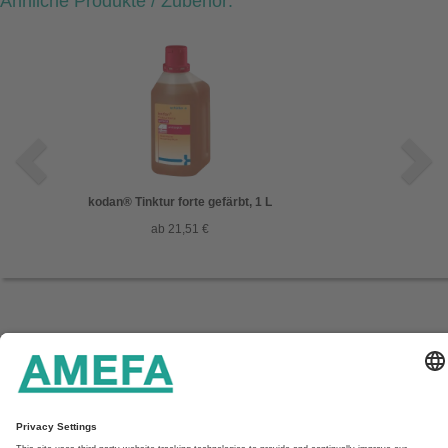
Ähnliche Produkte / Zubehör:
kodan® Tinktur forte gefärbt, 1 L
ab 21,51 €
Startseite
Unternehmen
Service
Kontakt
Aktuelles
Downloads
Impressum & Datenschutz
AGB
AMEFA GmbH
In den Fritzenstücker 9-11
65549 Limburg