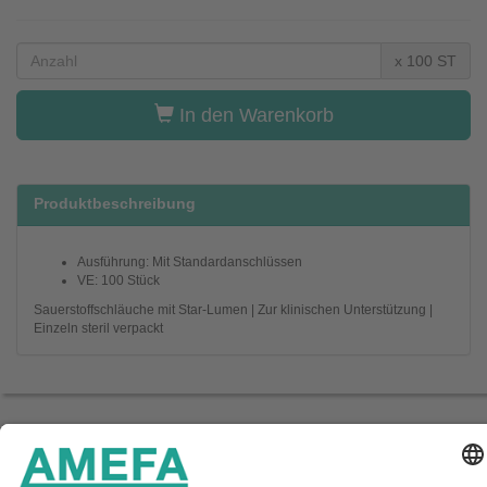
x 100 ST
In den Warenkorb
Produktbeschreibung
Ausführung: Mit Standardanschlüssen
VE: 100 Stück
Sauerstoffschläuche mit Star-Lumen | Zur klinischen Unterstützung |
Einzeln steril verpackt
Startseite
Unternehmen
Service
Kontakt
Aktuelles
Downloads
Impressum & Datenschutz
AGB