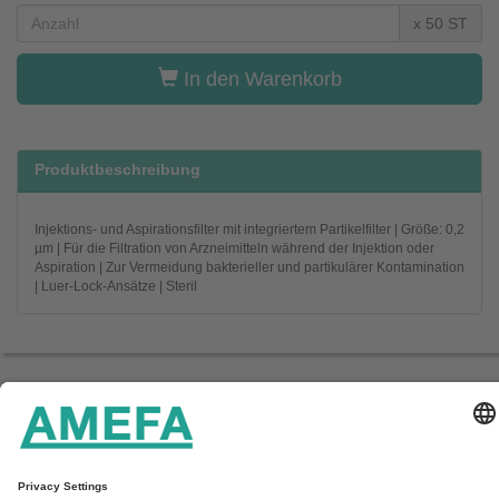
x 50 ST
In den Warenkorb
Produktbeschreibung
Injektions- und Aspirationsfilter mit integriertem Partikelfilter | Größe: 0,2
µm | Für die Filtration von Arzneimitteln während der Injektion oder
Aspiration | Zur Vermeidung bakterieller und partikulärer Kontamination
| Luer-Lock-Ansätze | Steril
Startseite
Unternehmen
Service
Kontakt
Aktuelles
Downloads
Impressum & Datenschutz
AGB
AMEFA GmbH
In den Fritzenstücker 9-11